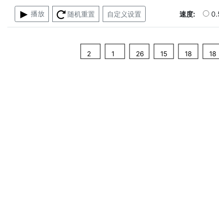
播放
随机重置
自定义设置
速度:
0.
2
1
26
15
18
18