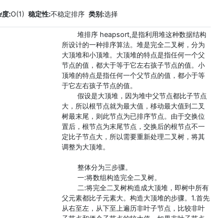
度:
O(1)
稳定性:
不稳定排序
类别:
选择
堆排序 heapsort,是指利用堆这种数据结构
所设计的一种排序算法。堆是完全二叉树，分为
大顶堆和小顶堆。大顶堆的特点是指任何一个父
节点的值，都大于等于它左右孩子节点的值。小
顶堆的特点是指任何一个父节点的值，都小于等
于它左右孩子节点的值。
假设是大顶堆，因为堆中父节点都比子节点
大，所以根节点就为最大值，移动最大值到二叉
树最末尾，则此节点为已排序节点。由于交换位
置后，根节点为末尾节点，交换后的根节点不一
定比子节点大，所以需要重新处理二叉树，将其
调整为大顶堆。
整体分为三步骤。
一:将数组构造完全二叉树。
二:将完全二叉树构造成大顶堆，即树中所有
父元素都比子元素大。构造大顶堆的步骤。1.首先
从右至左，从下至上遍历非叶子节点，比较非叶