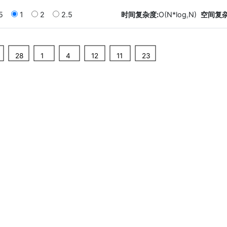
5
1
2
2.5
时间复杂度:
O(N*log
N)
空间复杂
2
28
1
4
12
11
23