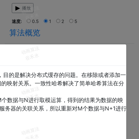
动画算法
播放
谷禾水
速度:
0.5
1
2
5
算法概览
动画算法
谷禾水
，目的是解决分布式缓存的问题。在移除或者添加一
间的映射关系。一致性哈希解决了简单哈希算法在分
动画算法
谷禾水
M个数据与N进行取模运算，得到的结果为数据的映
服务器的关联关系，所以重新对M个数据与N+1进行
动画算法
谷禾水